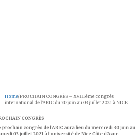
congrès
international de
l’ARIC du 30 juin
au 03 juillet
2021 à NICE
Home
/
PROCHAIN CONGRÈS – XVIIIème congrès
international de l’ARIC du 30 juin au 03 juillet 2021 à NICE
ROCHAIN CONGRÈS
 prochain congrès de l’ARIC aura lieu du mercredi 30 juin au
medi 03 juillet 2021 à l’université de Nice Côte d’Azur.