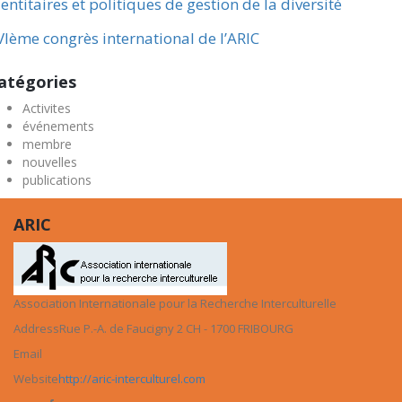
entitaires et politiques de gestion de la diversité
VIème congrès international de l’ARIC
atégories
Activites
événements
membre
nouvelles
publications
ARIC
Association Internationale pour la Recherche Interculturelle
Address
Rue P.-A. de Faucigny 2 CH - 1700 FRIBOURG
Email
Website
http://aric-interculturel.com