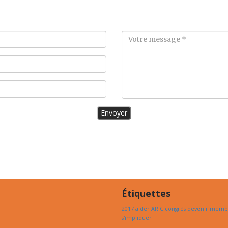
Envoyer
Étiquettes
2017
aider
ARIC
congrès
devenir
memb
s'impliquer