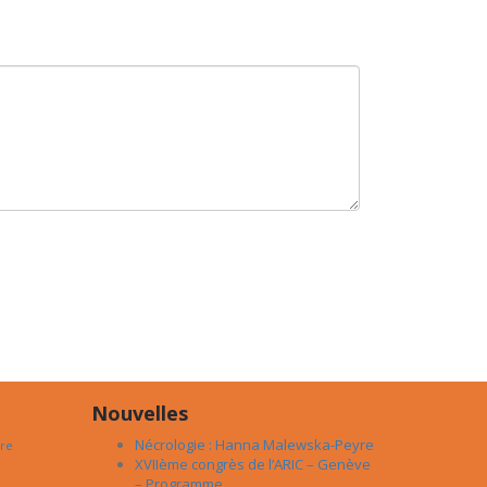
Nouvelles
Nécrologie : Hanna Malewska-Peyre
re
XVIIème congrès de l’ARIC – Genève
– Programme