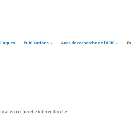
lloques
Publications
Axes de recherche de l’ARIC
E
017 de la meilleu
en recherche inter
torat en recherche interculturelle