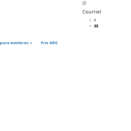
Courriel
space membres
Prix ARIC
re thèse de
culturelle