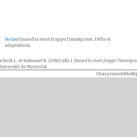
Défis et
adaptations.
Home
/
Quand la mort frappe l’immigrant. Défis et
adaptations.
chedi L. et Halsouet B. (2016) (dir.).
Quand la mort frappe l’immigrant
Université de Montréal.
Chargement&helli